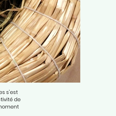
s s’est
tivité de
 moment