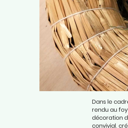
Dans le cadr
rendu au foy
décoration 
convivial, cr